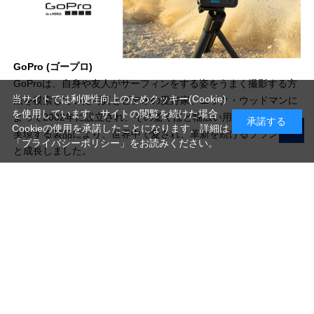
GoPro (ゴープロ)
GoProは、自身や友人がサーフィンをする姿をうまく撮影する方
当サイトでは利便性向上のためクッキー(Cookie)
法を模索していた写真とビデオの愛好家、ニック・ウッドマンに
を使用しています。サイトの閲覧を続けた場合
よって2002年に設立され、その驚くほど幅広い用途と可能性を
承諾する
Cookieの使用を承諾したことになります。詳細は
実現する製品により、世界中で愛され、革新を続けるブランドへ
「プライバシーポリシー」
をお読みください。
と成長しました。
写真機材から素材まで10000点以上。
日本最大級の品揃え！
ご利用ガイド
ご利用規約