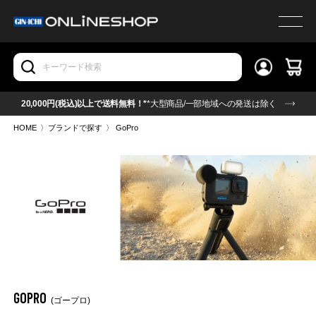
20,000円(税込)以上で送料無料！*
*大型商品/一部地域への発送は除く
HOME
〉
ブランドで探す
〉
GoPro
GOPRO
(ゴープロ)