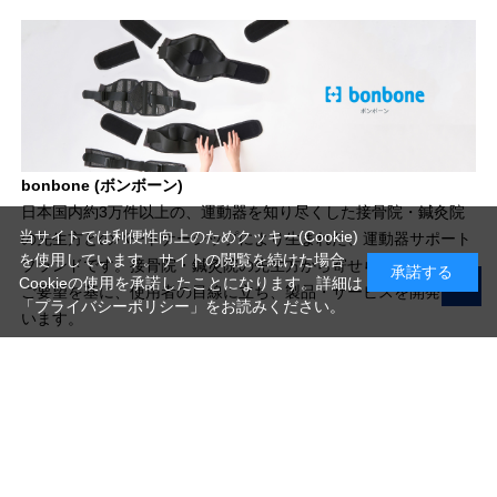
bonbone (ボンボーン)
日本国内約3万件以上の、運動器を知り尽くした接骨院・鍼灸院
当サイトでは利便性向上のためクッキー(Cookie)
の先生方とのパートナーシップにより生まれた、運動器サポート
を使用しています。サイトの閲覧を続けた場合
ブランドです。接骨院・鍼灸院の先生方から寄せられるご意見や
承諾する
Cookieの使用を承諾したことになります。詳細は
ご要望を基に、使用者の目線に立ち、製品・サービスを開発して
「プライバシーポリシー」
をお読みください。
います。