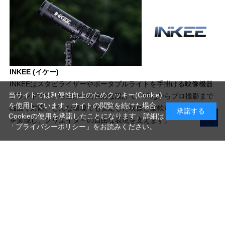
INKEE (イケー)
INKEEはスタビライザーやポータブルライトを手掛ける映像機器
当サイトでは利便性向上のためクッキー(Cookie)
ブランドです。軽量かつ高性能な設計で、Vlogからプロ撮影まで
を使用しています。サイトの閲覧を続けた場合
幅広く対応。どんな環境でも安定した映像と柔軟なライティング
承諾する
Cookieの使用を承諾したことになります。詳細は
を実現し、クリエイターの自由な表現を支えます。
「プライバシーポリシー」
をお読みください。
写真機材から素材まで10000点以上。
日本最大級の品揃え！