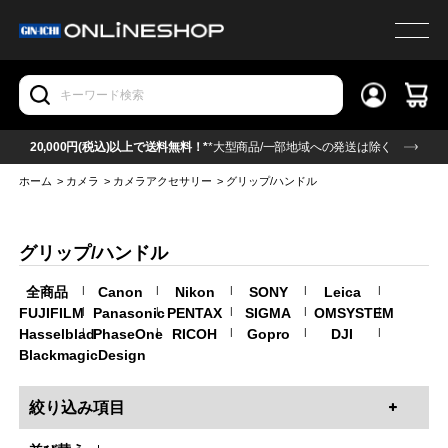
20,000円(税込)以上で送料無料！*
*大型商品/一部地域への発送は除く
ホーム
>
カメラ
>
カメラアクセサリー
>
グリップ/ハンドル
グリップ/ハンドル
全商品
|
Canon
|
Nikon
|
SONY
|
Leica
|
FUJIFILM
|
Panasonic
|
PENTAX
|
SIGMA
|
OMSYSTEM
|
Hasselblad
|
PhaseOne
|
RICOH
|
Gopro
|
DJI
|
BlackmagicDesign
絞り込み項目