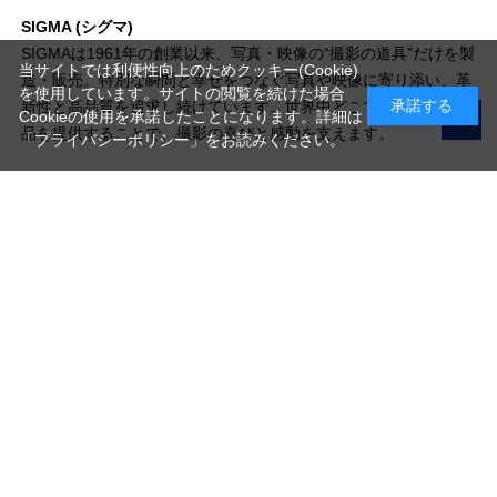
SIGMA (シグマ)
SIGMAは1961年の創業以来、写真・映像の“撮影の道具”だけを製
当サイトでは利便性向上のためクッキー(Cookie)
造・販売。特別な瞬間と幸せをつなぐ写真や映像に寄り添い、革
を使用しています。サイトの閲覧を続けた場合
承諾する
新性と高品質を追求し続けています。世界中どこでも楽しめる製
Cookieの使用を承諾したことになります。詳細は
品を提供することで、撮影の喜びと感動を支えます。
「プライバシーポリシー」
をお読みください。
写真機材から素材まで10000点以上。
日本最大級の品揃え！
ご利用ガイド
ご利用規約
特定商取引法に基づく表示
プライバシーポリシー
会社概要
お問い合わせ