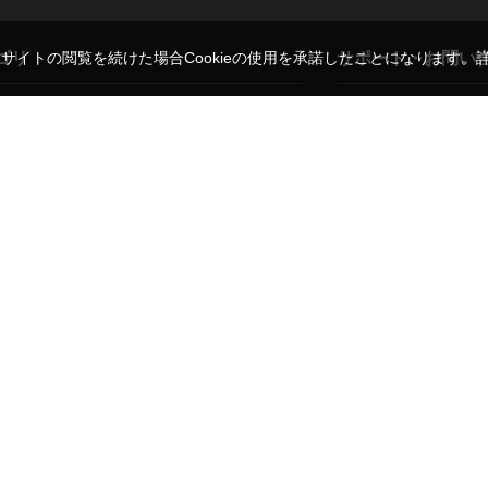
ゴリ
サポート・お問い
。サイトの閲覧を続けた場合Cookieの使用を承諾したことになります。
レンズ
ご利用ガイド
ド
三脚・一脚
よくある質問・お問い
ト
モニター
弊社販売代理ブランド
背景用品
修理のご相談
バッグ
レンタルについて
ア
ブランド一覧
法人のお客さま
施工事例一覧
ご利用規約
特定商取引法に基づく表示
プライバシーポリシー
会社概要