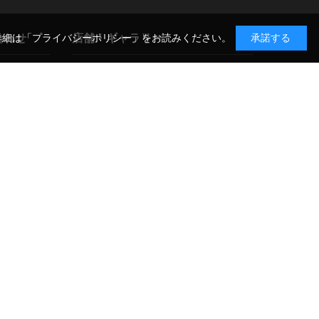
合わせ
店舗・ギャラリー
詳細は
「プライバシーポリシー」
をお読みください。
承諾する
GIN-ICHI スタジオショップ
TAX-FREE SHOP
合わせ
〒104-0052 東京都中央区月島1-14-9
について
店舗詳細・アクセス >
CO-CO PHOTO SALON
〒104-0061 東京都中央区銀座3-11-14
展示案内・アクセス >