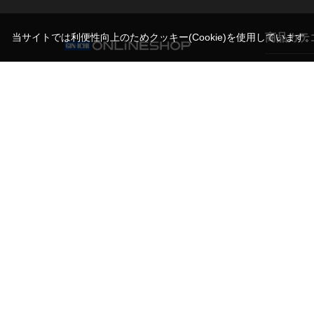
商品カテ
当サイトでは利便性向上のためクッキー(Cookie)を使用しています
営業時間（お問い合わせ受付時間）
カメラ
10:00～17:30(土日祝日休業)
撮影スタン
写真機材から素材まで10000点以上。
機材サポー
日本最大級の品揃え！プロフェッショナルのた
めのセレクトショップ。
ライト/照明
マイク/音響
記録メディ
古物営業法に基づく表示
銀一株式会社 東京都公安委員会許可
第301072016450号