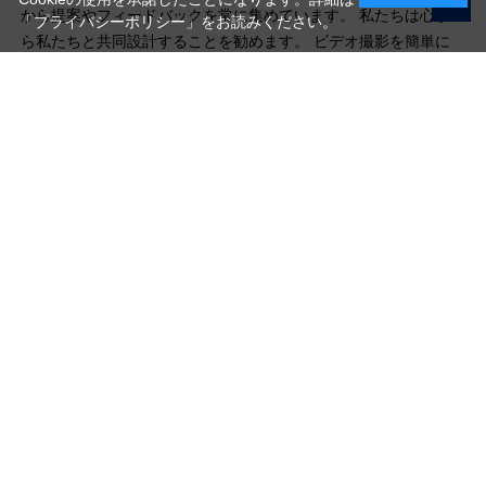
から提案やフィードバックを常に集めています。 私たちは心か
「プライバシーポリシー」
をお読みください。
ら私たちと共同設計することを勧めます。 ビデオ撮影を簡単に
するために一緒に努力しましょう。
写真機材から素材まで10000点以上。
日本最大級の品揃え！
ご利用ガイド
ご利用規約
特定商取引法に基づく表示
プライバシーポリシー
会社概要
お問い合わせ