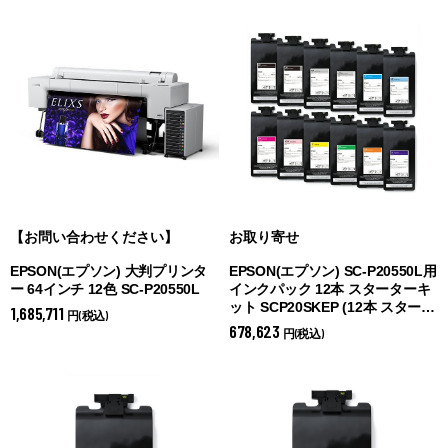
【お問い合わせください】
お取り寄せ
EPSON(エプソン) 大判プリンタ
EPSON(エプソン) SC-P20550L用
ー 64インチ 12色 SC-P20550L
インクパック 12本 スターターキ
ット SCP20SKEP (
12本 スタータ
1,685,711
円(税込)
ーキット)
678,623
円(税込)