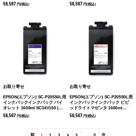
(
マットブラック)
ジ)
56,567
56,567
円(税込)
円(税込)
お取り寄せ
お取り寄せ
EPSON(エプソン) SC-P20550L用
EPSON(エプソン) SC-P20550L用
インクパックインクパック バイ
インクパックインクパック ビビ
オレット 1600ml SC34V160 (
バ
ッドライトマゼンタ 1600ml
イオレット)
SC34VLM160 (
ビビッドライトマ
56,567
56,567
円(税込)
円(税込)
ゼンタ)
前
1
2
3
4
5
…
11
次