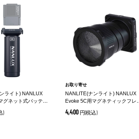
お取り寄せ
ナンライト) NANLUX
NANLITE(ナンライト) NANLUX
C用マグネット式バッテリ
Evoke 5C用マグネティックフレ
-BG-EV5C
ルレンズ Lens FL-5
4,400
込)
円(税込)