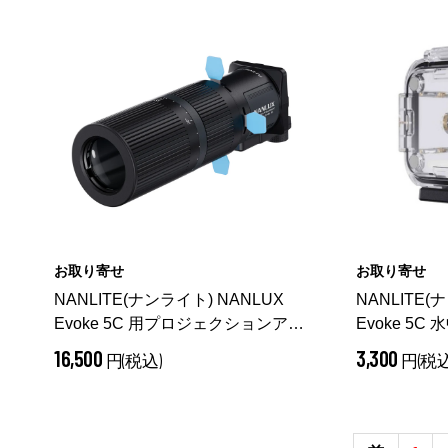
お取り寄せ
お取り寄せ
NANLITE(ナンライト) NANLUX
NANLITE(
Evoke 5C 用プロジェクションアタ
Evoke 5C
ッチメント15-35° PJ-EV5C-15-35
EV5C
16,500
3,300
円(税込)
円(税込