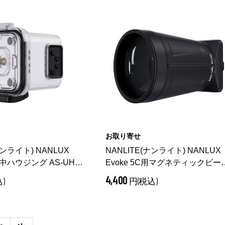
お取り寄せ
ナンライト) NANLUX
NANLITE(ナンライト) NANLUX
 水中ハウジング AS-UH-
Evoke 5C用マグネティックビー
レンズ MD-SBL-EV5C
4,400
)
円(税込)