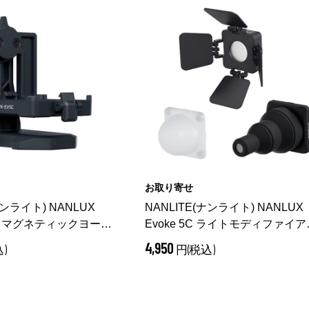
お取り寄せ
ナンライト) NANLUX
NANLITE(ナンライト) NANLUX
C 用 マグネティックヨーク
Evoke 5C ライトモディファイア
ット AS-MD-EV5C-KIT
4,950
)
円(税込)