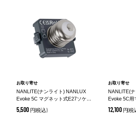
お取り寄せ
お取り寄せ
NANLITE(ナンライト) NANLUX
NANLITE(
Evoke 5C マグネット式E27ソケッ
Evoke 5
トアダプター AS-MSA-E27-EV5C
ーグリップ BT
5,500
12,100
円(税込)
円(税