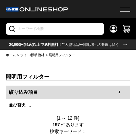
20,000円(税込)以上で送料無料！*
*大型商品/一部地域への発送は除く
ホーム
>
ライト/照明機材
>
照明用フィルター
照明用フィルター
絞り込み項目
並び替え
[1 ～ 12 件]
197
件あります
検索キーワード：