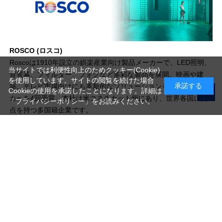
ROSCO (ロスコ)
Roscoは1910年設立の娯楽産業向け製品メーカーで、LED照明、
当サイトでは利便性向上のためクッキー(Cookie)
背景幕、フィルター、フォグなど多彩な製品を展開。映画や建
を使用しています。サイトの閲覧を続けた場合
承諾する
築、テレビ市場向けにも革新的なソリューションを提供し、オス
Cookieの使用を承諾したことになります。詳細は
カーを4回受賞。本社は米コネチカット州にあり、世界各国に拠
「プライバシーポリシー」
をお読みください。
点を持つ多国籍企業です。
写真機材から素材まで10000点以上。
日本最大級の品揃え！
ご利用ガイド
ご利用規約