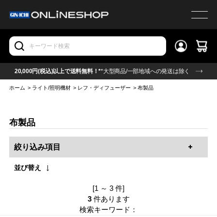
20,000円(税込)以上で送料無料！*
*大型商品/一部地域への発送は除く
ホーム
>
ライト/照明機材
>
レフ・ディフューザー
>
布製品
布製品
絞り込み項目
並び替え
[1 ～ 3 件]
3
件あります
検索キーワード：