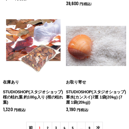
39,600
円(税込)
在庫あり
お取り寄せ
STUDIOSHOP(スタジオショップ)
STUDIOSHOP(スタジオショップ)
桜の枯れ葉 約100g入り (
桜の枯れ
寒水(カンスイ)7厘 1袋(20kg) (
7
葉)
厘 1袋(20kg))
1,320
3,190
円(税込)
円(税込)
前
1
2
3
4
5
…
9
次