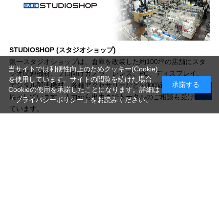
STUDIOSHOP (スタジオショップ)
銀一スタジオショップは、倉庫を改装した約100坪の店舗にスタ
当サイトでは利便性向上のためクッキー(Cookie)
ジオ関連機材、プロ向けカメラ、レンズ、PC、ディスプレイ、
を使用しています。サイトの閲覧を続けた場合
承諾する
デジタル関連機材、各種アクセサリーなど5,000近いアイテムを
Cookieの使用を承諾したことになります。詳細は
展示しています。入力から出力までトータルのご相談も受け付け
「プライバシーポリシー」
をお読みください。
ています。
写真機材から素材まで10000点以上。
日本最大級の品揃え！
ご利用ガイド
ご利用規約