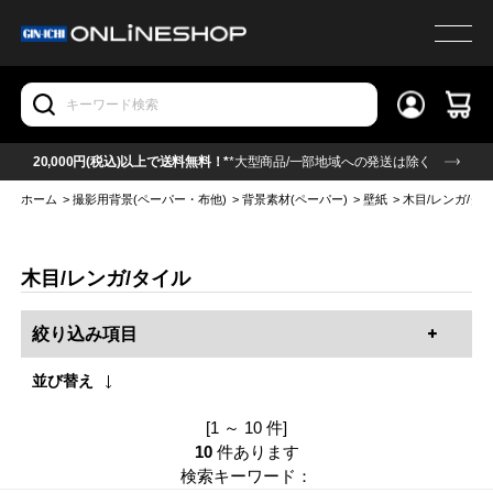
20,000円(税込)以上で送料無料！*
*大型商品/一部地域への発送は除く
ホーム
>
撮影用背景(ペーパー・布他)
>
背景素材(ペーパー)
>
壁紙
>
木目/レンガ/タ
木目/レンガ/タイル
絞り込み項目
並び替え
[1 ～ 10 件]
10
件あります
検索キーワード：