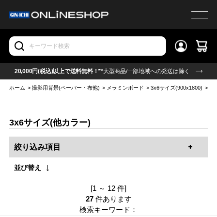
20,000円(税込)以上で送料無料！*
*大型商品/一部地域への発送は除く
ホーム
>
撮影用背景(ペーパー・布他)
>
メラミンボード
>
3x6サイズ(900x1800)
>
3
3x6サイズ(他カラー)
絞り込み項目
並び替え
[1 ～ 12 件]
27
件あります
検索キーワード：