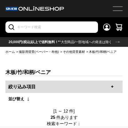
20,000円(税込)以上で送料無料！*
*大型商品/一部地域への発送は除く
ホーム
>
撮影用背景(ペーパー・布他)
>
その他背景素材
>
木板/竹/和柄/ベニア
木板/竹/和柄/ベニア
絞り込み項目
並び替え
[1 ～ 12 件]
25
件あります
検索キーワード：