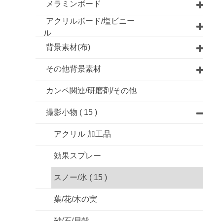
メラミンボード
アクリルボード/塩ビニー
ル
背景素材(布)
その他背景素材
カンペ関連/研磨剤/その他
撮影小物
( 15 )
アクリル 加工品
効果スプレー
スノー/氷
( 15 )
葉/花/木の実
砂/石/貝殻