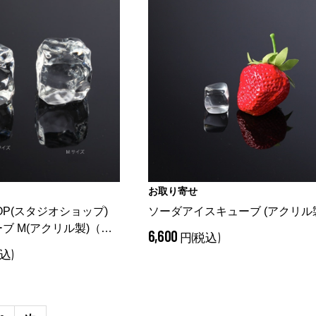
お取り寄せ
HOP(スタジオショップ)
ソーダアイスキューブ (アクリル
ブ M(アクリル製)
（
6,600
円(税込)
ブ M(アクリル製)）
込)