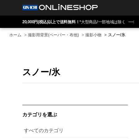
20,000円(税込)以上で送料無料！
*大型商品/一部地域は除く
ホーム
>
撮影用背景(ペーパー・布他)
>
撮影小物
>
スノー/氷
スノー/氷
カテゴリを選ぶ
すべてのカテゴリ