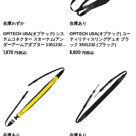
在庫わずか
在庫あり
OP/TECH USA(オプテック) シス
OP/TECH USA(オプテック) ユー
テムコネクター スターナム/アン
ティリティスリングデュオ ブラ
ダーアームアダプター 1301232
ック 3501232 (
ブラック)
(
スターナム/アンダーアームアダ
1,870
8,800
円(税込)
円(税込)
プター)
在庫あり
在庫あり