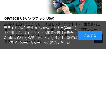
OP/TECH USA (オプテック USA)
縫製や仕上げにこだわり、米国モンタナ州で小ロット生産される
当サイトでは利便性向上のためクッキー(Cookie)
オプテック・ストラップ。肩に優しい伸縮性のある厚手のネオプ
を使用しています。サイトの閲覧を続けた場合
承諾する
レン生地を採用しており、カメラを軽く感じさせます。高い品質
Cookieの使用を承諾したことになります。詳細は
を誇る「Made in U.S.A」。
「プライバシーポリシー」
をお読みください。
写真機材から素材まで10000点以上。
日本最大級の品揃え！
ご利用ガイド
ご利用規約
特定商取引法に基づく表示
プライバシーポリシー