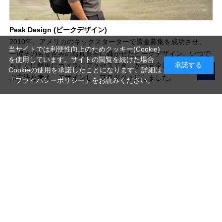
Peak Design (ピークデザイン)
2010年、アメリカのキックスターターで資金募集を成功させ、
当サイトでは利便性向上のためクッキー(Cookie)
一躍その名を世界の写真業界に轟かせたピークデザイン。いつで
を使用しています。サイトの閲覧を続けた場合
承諾する
もすぐに簡単にカメラにアクセスでき、かつ安全にそれを持ち運
Cookieの使用を承諾したことになります。詳細は
ぶ方法を考え、デザインし、プロダクトにしました。
「プライバシーポリシー」
をお読みください。
写真機材から素材まで10000点以上。
日本最大級の品揃え！
ご利用ガイド
ご利用規約
特定商取引法に基づく表示
プライバシーポリシー