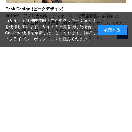
Peak Design (ピークデザイン)
2010年、アメリカのキックスターターで資金募集を成功させ、
当サイトでは利便性向上のためクッキー(Cookie)
一躍その名を世界の写真業界に轟かせたピークデザイン。いつで
を使用しています。サイトの閲覧を続けた場合
承諾する
もすぐに簡単にカメラにアクセスでき、かつ安全にそれを持ち運
Cookieの使用を承諾したことになります。詳細は
ぶ方法を考え、デザインし、プロダクトにしました。
「プライバシーポリシー」
をお読みください。
写真機材から素材まで10000点以上。
日本最大級の品揃え！
ご利用ガイド
ご利用規約
特定商取引法に基づく表示
プライバシーポリシー
会社概要
お問い合わせ