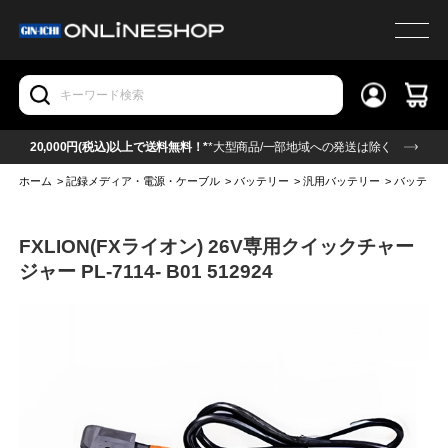
20,000円(税込)以上で送料無料！*
*大型商品/一部地域への発送は除く
ホーム
>
記録メディア・電源・ケーブル
>
バッテリー
>
汎用バッテリー
>
バッテリ
FXLION(FXライオン) 26V専用クイックチャー
ジャー PL-7114- B01 512924