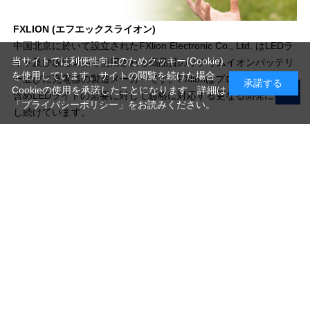
FXLION (エフエックスライオン)
中国北京に於いて設立されたFXlion Electronic Co., Ltd. はLEDラ
当サイトでは利便性向上のためクッキー(Cookie)
イト及び放送業界で使用される高品質のリチウムイオンバッテリ
を使用しています。サイトの閲覧を続けた場合
ー並びに充電器の製造メーカーです。FXlionはプロ用のカメラを
承諾する
Cookieの使用を承諾したことになります。詳細は
含めLEDライトの需要に対して適格に対応する更なる開発に努力
「プライバシーポリシー」
をお読みください。
し続けています。
写真機材から素材まで10000点以上。
日本最大級の品揃え！
ご利用ガイド
ご利用規約
特定商取引法に基づく表示
プライバシーポリシー