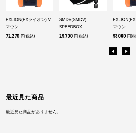
FXLION(FXライオン) V
SMDV(SMDV)
FXLION(F
マウン...
SPEEDBOX...
マウン...
72,270
29,700
93,060
円(税込)
円(税込)
円(税
最近見た商品
最近見た商品がありません。