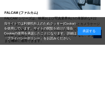
FALCAM (ファルカム)
FALCAM シリーズは、映画および写真業界向けの革新的なF22
当サイトでは利便性向上のためクッキー(Cookie)
とF38 をはじめとするクイックリリースシステムとカメラケージ
を使用しています。サイトの閲覧を続けた場合
システムの構成で、様々なカメラ製品に対応していますが、F50
承諾する
Cookieの使用を承諾したことになります。詳細は
はF38 とは異なり、スライダー、三脚、ジンバル など、さまざ
「プライバシーポリシー」
をお読みください。
まな機材に適用できます。
写真機材から素材まで10000点以上。
日本最大級の品揃え！
ご利用ガイド
ご利用規約
特定商取引法に基づく表示
プライバシーポリシー