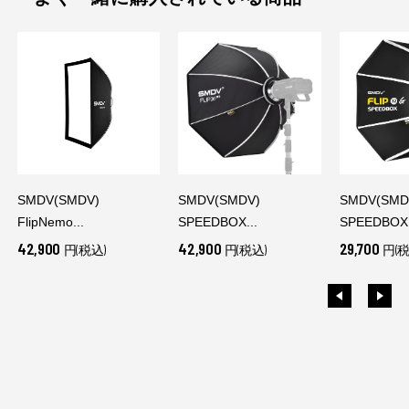
SMDV(SMDV)
SMDV(SMDV)
SMDV(SMD
FlipNemo...
SPEEDBOX...
SPEEDBOX.
42,900
42,900
29,700
円(税込)
円(税込)
円(税