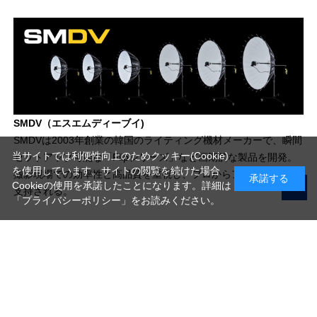
SMDV（エスエムディーブイ)
SMDVは2003年創業の韓国のライティング機材メーカーで、瞬間
当サイトでは利便性向上のためクッキー(Cookie)
セットアップ可能な「Flipシリーズ」など画期的な製品を開発。
を使用しています。サイトの閲覧を続けた場合
撮影現場での効率性と高品質を重視し、プロからアマチュアまで
承諾する
Cookieの使用を承諾したことになります。詳細は
支持される。
「プライバシーポリシー」
をお読みください。
写真機材から素材まで10000点以上。
日本最大級の品揃え！