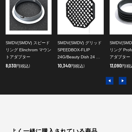
SMDV(SMDV) スピード
SMDV(SMDV) グリッド
SMDV(SM
リング Elinchrom マウン
SPEEDBOX-FLIP
リング Prof
トアダプター
24G/Beauty Dish 24 ソ
アダプター
フトボックス 60cm 用
8,030
10,340
13,090
円(税込)
円(税込)
円(税
よく一緒に購入されている商品