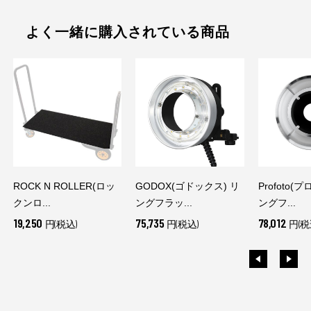
よく一緒に購入されている商品
ROCK N ROLLER(ロッ
GODOX(ゴドックス) リ
Profoto(
クンロ...
ングフラッ...
ングフ...
19,250
75,735
78,012
円(税込)
円(税込)
円(税