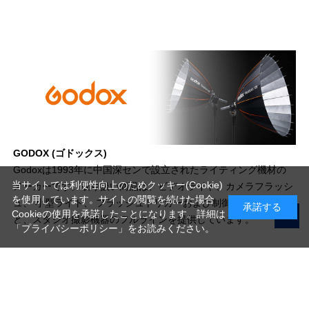
GODOX (ゴドックス)
Godoxは1993年に中国深センで設立されたライティング機材の
当サイトでは利便性向上のためクッキー(Cookie)
メーカーです。取り扱い商品は、ビデオライト、カメラフラッシ
を使用しています。サイトの閲覧を続けた場合
ュ、 小型ライト、 フラッシュトリガーおよび制御システムな
承諾する
Cookieの使用を承諾したことになります。詳細は
ど、スタジオ撮影機器のフルラインを提供しています。
「プライバシーポリシー」
をお読みください。