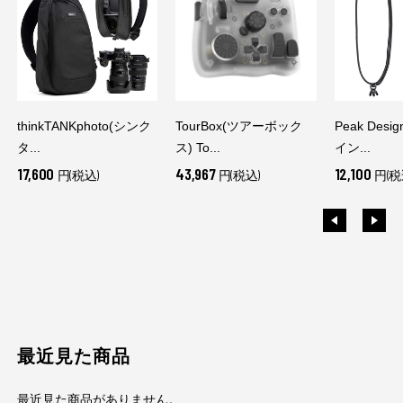
thinkTANKphoto(シンク
TourBox(ツアーボック
Peak Des
タ...
ス) To...
イン...
17,600
43,967
12,100
円(税込)
円(税込)
円(税
最近見た商品
最近見た商品がありません。