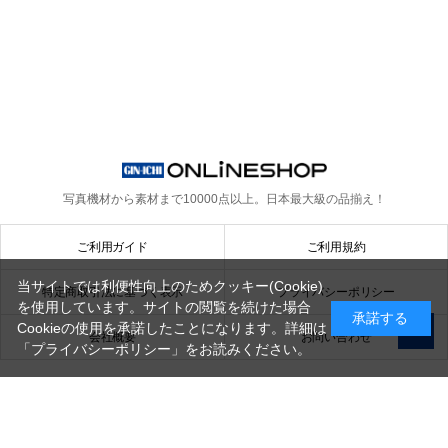
写真機材から素材まで10000点以上。
日本最大級の品揃え！
ご利用ガイド
ご利用規約
当サイトでは利便性向上のためクッキー(Cookie)
特定商取引法に基づく表示
プライバシーポリシー
を使用しています。サイトの閲覧を続けた場合
承諾する
Cookieの使用を承諾したことになります。詳細は
会社概要
お問い合わせ
「プライバシーポリシー」
をお読みください。