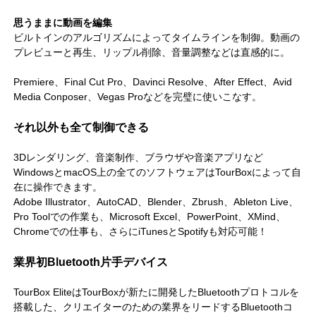
思うままに動画を編集
ビルトインのアルゴリズムによってタイムラインを制御。動画の
プレビューと再生、リップル削除、音量調整などは直感的に。
Premiere、Final Cut Pro、Davinci Resolve、After Effect、Avid
Media Conposer、Vegas Proなどを完璧に使いこなす。
それ以外も全て制御できる
3Dレンダリング、音楽制作、ブラウザや音楽アプリなど
WindowsとmacOS上の全てのソフトウェアはTourBoxによって自
在に操作できます。
Adobe Illustrator、AutoCAD、Blender、Zbrush、Ableton Live、
Pro Toolでの作業も、Microsoft Excel、PowerPoint、XMind、
Chromeでの仕事も、さらにiTunesとSpotifyも対応可能！
業界初Bluetooth片手デバイス
TourBox EliteはTourBoxが新たに開発したBluetoothプロトコルを
搭載した、クリエイターのための業界をリードするBluetoothコ