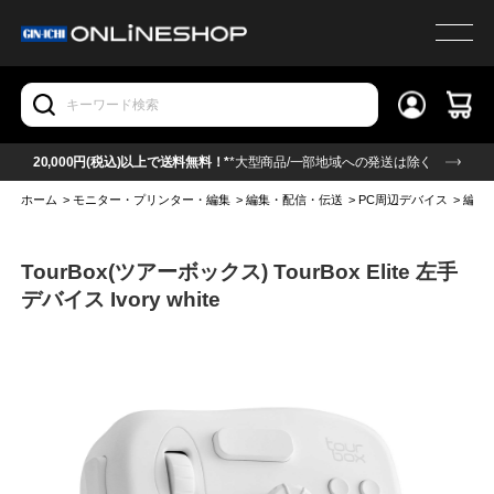
20,000円(税込)以上で送料無料！*
*大型商品/一部地域への発送は除く
ホーム
>
モニター・プリンター・編集
>
編集・配信・伝送
>
PC周辺デバイス
>
編集
TourBox(ツアーボックス) TourBox Elite 左手
デバイス Ivory white