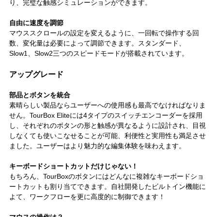
り、完璧な触感シミュレーションができます。
自由に速度を調節
マウススクロールの設定を変えるように、一回転で操作する回
数、変化量は必要によって調節できます。スタンダード、
Slow1、Slow2三つのスピードモードが搭載されています。
アップグレード
部品とボタンを統合
素晴らしい製品ならユーザーへの使用感も最高でなければなりま
せん。TourBox Eliteには4タイプのスイッチエンコーダーを採用
し、それぞれのボタンの形と触感が異なるように設計され、目視
しなくても使いこなせることが可能、利便性と実用性も満足させ
ました。ユーザーはより魅力的な編集体験を味わえます。
キーボードショートカットだけじゃない！
もちろん、TourBoxのボタンにはどんなに複雑なキーボードショ
ートカットも割り当てできます。自社開発したビルトイン機能に
よて、ワークフローを更に高度的に制御できます！
マウスの操作は？