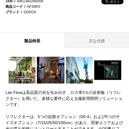
JAN
4961360266009
商品コード
AF30RS
ブランド
GODOX
製品特長
主な仕様
Lite Flowは高品質の光を生み出す、ロス率3％の反射板（リフレ
クター）を用いた、多様な要件に応える撮影用照明ソリューショ
ンです。
リフレクターは、5つの拡散オプション（D0-4）および5つのサ
イズオプション（7/15/25/50/100cm）があり、照射エリアおよび
光の質を的確にコントロールすることができます。※D0番リフ