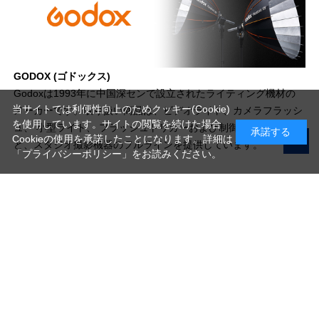
GODOX (ゴドックス)
Godoxは1993年に中国深センで設立されたライティング機材の
当サイトでは利便性向上のためクッキー(Cookie)
メーカーです。取り扱い商品は、ビデオライト、カメラフラッシ
を使用しています。サイトの閲覧を続けた場合
ュ、 小型ライト、 フラッシュトリガーおよび制御システムな
承諾する
Cookieの使用を承諾したことになります。詳細は
ど、スタジオ撮影機器のフルラインを提供しています。
「プライバシーポリシー」
をお読みください。
写真機材から素材まで10000点以上。
日本最大級の品揃え！
ご利用ガイド
ご利用規約