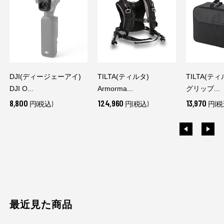
DJI(ディージェーアイ)
TILTA(ティルタ)
TILTA(テ
DJI O...
Armorma...
グリップ...
8,800
124,960
13,970
円(税込)
円(税込)
円(税
最近見た商品