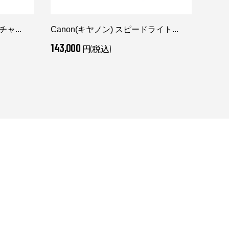
ャ...
Canon(キヤノン) スピードライト...
Cano
143,000
457,
円(税込)