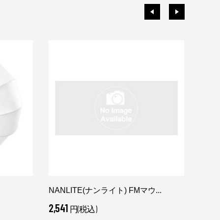
NANLITE(ナンライト) FMマウ...
TET
2,541
6,27
円(税込)