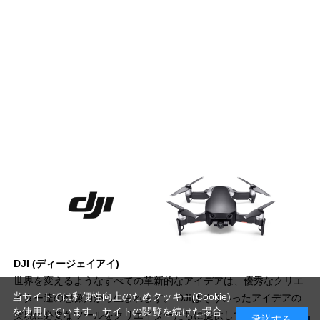
DJI (ディージェイアイ)
世界を変えるようなすべての革新的なアイデアは、優秀なクリエ
当サイトでは利便性向上のためクッキー(Cookie)
イター達の想像力から生まれます。 DJIはそういったアイデアの
を使用しています。サイトの閲覧を続けた場合
実現に必要なツールをクリエイターたちに提供しています。不可
承諾する