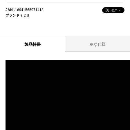
JAN
6941565971418
ブランド
DJI
製品特長
主な仕様