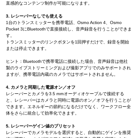
直感的なコンテンツ制作が可能になります。
3. レシーバーなしでも使える
1台のトランスミッターを携帯電話、Osmo Action 4、Osmo
Pocket 3にBluetoothで直接接続し、音声録音を行うことができま
す。
トランスミッターのリンクボタンを1回押すだけで、録音を開始
または停止できます。
ヒント：Bluetoothで携帯電話に接続した場合、音声録音は他社
製のライブストリーミングおよび撮影アプリでのみサポートされ
ますが、携帯電話内蔵のカメラではサポートされません。
4. カメラと同期した電源オン／オフ
レシーバーとカメラを3.5 mmオーディオケーブルで接続する
と、レシーバーはカメラと同時に電源のオン／オフを行うことが
できます。エネルギーの節約になるだけでなく、ワークフロー全
体をさらに統合して効率化できます。
5. レシーバーゲイン値のプリセット
レシーバーでカメラモデルを選択すると、自動的にゲインを推奨