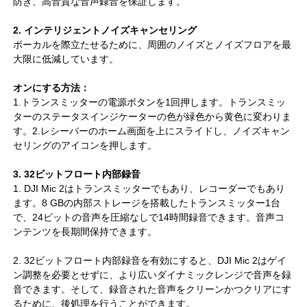
防ぎ、高音質な音声録音を保証します。
2. インテリジェントノイズキャンセリング
ボーカルを際立たせるために、周囲のノイズとノイズフロアを最
大限に低減しています。
オンにする方法：
1.トランスミッターの電源ボタンを1回押します。トランスミッ
ターのステータスインジケーターの色が緑色から黄色に変わりま
す。2.レシーバーのホーム画面を上にスライドし、ノイズキャン
セリングのアイコンを押します。
3. 32ビットフロート内部録音
1. DJI Mic 2はトランスミッターでもあり、レコーダーでもあり
ます。8 GBの内部ストレージを搭載したトランスミッター1台
で、24ビットの音声を圧縮なしで14時間録音できます。音声コ
ンテンツを長期間保持できます。
2. 32ビットフロート内部録音を有効にすると、DJI Mic 2はゲイ
ン調整を必要とせずに、より広いダイナミックレンジで音声を録
音できます。そして、録音された音声をクリーンかつクリアにす
るために、後処理を行うことができます。