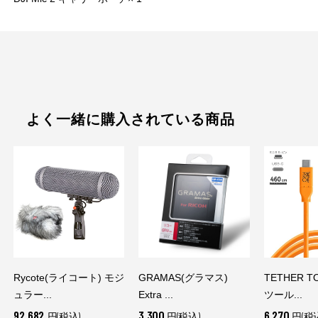
よく一緒に購入されている商品
Rycote(ライコート) モジ
GRAMAS(グラマス)
TETHER 
ュラー...
Extra ...
ツール...
92,682
3,300
6,270
円(税込)
円(税込)
円(税