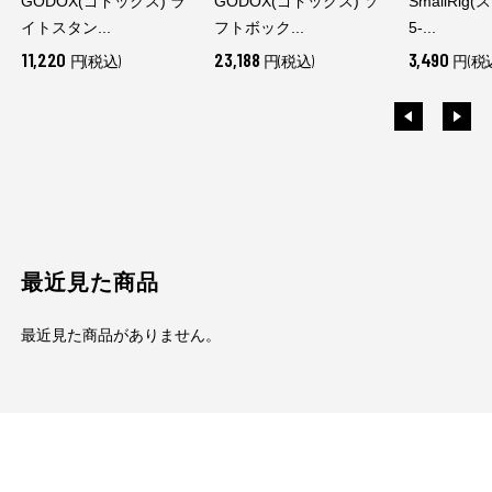
GODOX(ゴドックス) ラ
GODOX(ゴドックス) ソ
SmallRig
イトスタン...
フトボック...
5-...
11,220
23,188
3,490
円(税込)
円(税込)
円(税
最近見た商品
最近見た商品がありません。