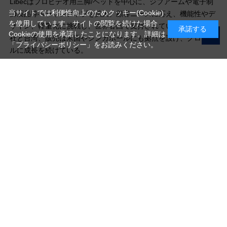
Libecはプロビデオ用三脚/ヘッドを中心に、ジブアームや電子制
当サイトでは利便性向上のためクッキー(Cookie)
御製品等へラインアップを拡大。顧客ニーズに応え、機能性やデ
を使用しています。サイトの閲覧を続けた場合
ザイン、軽量化に挑戦し、世界各国で支持されている。生産は本
承諾する
Cookieの使用を承諾したことになります。詳細は
社と台湾、販売は米国やシンガポールにも拠点を設け、グローバ
「プライバシーポリシー」
をお読みください。
ルに成長を続けている。
写真機材から素材まで10000点以上。
日本最大級の品揃え！
ご利用ガイド
ご利用規約
特定商取引法に基づく表示
プライバシーポリシー
会社概要
お問い合わせ