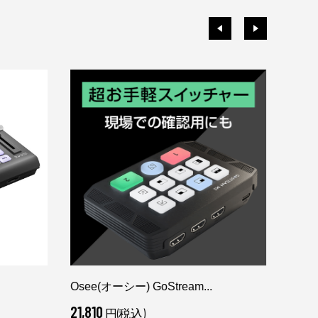
Osee(オーシー) GoStream...
Osee
21,810
161,
円(税込)