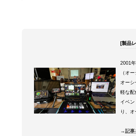
[製品
2001
（オー
オーシ
軽な配
イベン
り、オ
→
記事