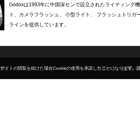
Godoxは1993年に中国深センで設立されたライティン
ト、カメラフラッシュ、 小型ライト、 フラッシュトリ
ラインを提供しています。
ゴリ
サポート・お問い
。サイトの閲覧を続けた場合Cookieの使用を承諾したことになります。
レンズ
ご利用ガイド
ド
三脚・一脚
よくある質問・お問い
ト
モニター
弊社販売代理ブランド
背景用品
修理のご相談
バッグ
レンタルについて
ア
ブランド一覧
法人のお客さま