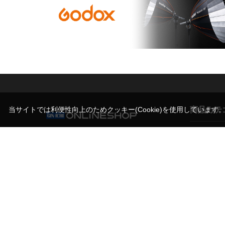
商品カテ
当サイトでは利便性向上のためクッキー(Cookie)を使用しています
営業時間（お問い合わせ受付時間）
カメラ
10:00～17:30(土日祝日休業)
撮影スタン
写真機材から素材まで10000点以上。
機材サポー
日本最大級の品揃え！プロフェッショナルのた
めのセレクトショップ。
ライト/照明
マイク/音響
記録メディ
古物営業法に基づく表示