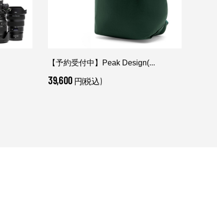
【予約受付中】Peak Design(...
Peak
39,600
6,05
円(税込)