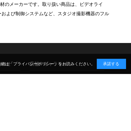
グ機材のメーカーです。取り扱い商品は、ビデオライ
ガーおよび制御システムなど、スタジオ撮影機器のフル
合わせ
店舗・ギャラリー
詳細は
「プライバシーポリシー」
をお読みください。
承諾する
GIN-ICHI スタジオショップ
TAX-FREE SHOP
合わせ
〒104-0052 東京都中央区月島1-14-9
について
店舗詳細・アクセス >
CO-CO PHOTO SALON
〒104-0061 東京都中央区銀座3-11-14