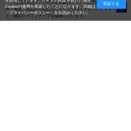
を使用しています。サイトの閲覧を続けた場合
イクに定評があり、スタジオ収録用マイクだけではなく、映像制
承諾する
Cookieの使用を承諾したことになります。詳細は
作・報道・放送のためのガンマイクやワイヤレスマイクキットな
「プライバシーポリシー」
をお読みください。
ど、幅広いラインナップを展開しています。
写真機材から素材まで10000点以上。
日本最大級の品揃え！
ご利用ガイド
ご利用規約
特定商取引法に基づく表示
プライバシーポリシー
会社概要
お問い合わせ