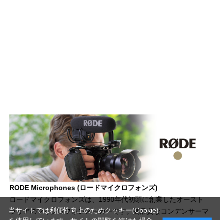
RODE Microphones (ロードマイクロフォンズ)
ロードマイクロフォンズは、1990年代初頭に創業したオースト
当サイトでは利便性向上のためクッキー(Cookie)
ラリアのマイクロフォンメーカーです。高品質なコンデンサーマ