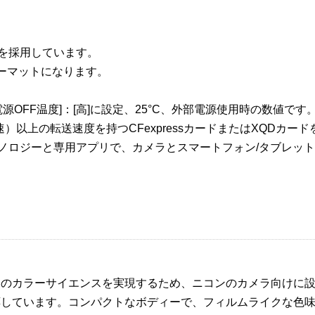
を採用しています。
Xフォーマットになります。
[自動電源OFF温度]：[高]に設定、25°C、外部電源使用時の数値です
倍速）以上の転送速度を持つCFexpressカードまたはXQDカー
w energy）テクノロジーと専用アプリで、カメラとスマートフォン/タ
はのカラーサイエンスを実現するため、ニコンのカメラ向けに設計
9.88p※ に対応しています。コンパクトなボディーで、フィルムラ