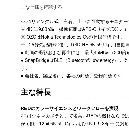
主な仕様を確認する
※ バリアングル式：左右、上下に可動するモニター
※ 4K 119.88p時、撮像範囲はAPS-Cサイズ/D
※ OZOはNokia Technologies Oyの登録商標です。
※ 125分の記録時間は、R3D NE 6K 59.94p、
● 動画の撮影および再生には、最大45MB/s（300
● SnapBridgeはBLE（Bluetooth® lo
す。
● 会社名、製品名は、各社の商標、登録商標です。
主な特長
REDのカラーサイエンスとワークフローを実現
ZRはシネマカメラとして名高いREDの機材ならで
が可能。12bit 6K 59.94p および4K 11