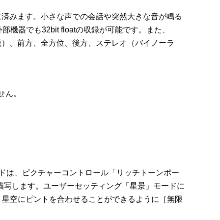
せずに済みます。小さな声での会話や突然大きな音が鳴る
でも32bit floatの収録が可能です。また、
方（鋭）、前方、全方位、後方、ステレオ（バイノーラ
ません。
ードは、ピクチャーコントロール「リッチトーンポー
描写します。ユーザーセッティング「星景」モードに
く星空にピントを合わせることができるように［無限
。