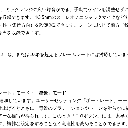
に対応。ダイナミックレンジの広い録音ができ、手動でゲインを調整
できます。Φ3.5mmのステレオミニジャックマイクなど外部機器
マイクの指向性（集音方向）を設定※2できます。シーンに応じて前
音声を収録できます。
W HQ/422 HQ、または100pを超えるフレームレートには対応してい
レート」モード・「星景」モード
機能も追加しています。ユーザーセッティング「ポートレート」モ
仕上げるとともに、背景のグラデーションやトーンを滑らかに
アーな描写が得られます。このとき「Fn1ボタン」には、素早
す。複雑な設定をすることなく創造性を高めることができます