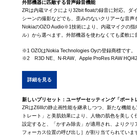
外部機器に匹敵する音声録音機能
ZRは内蔵マイクにより32bit floatの録音
シーンの撮影などでも、歪みのないクリアーな音声を収録
NokiaのOZO Audio※1技術により、内蔵
ル）から選べます。外部機器を使わなくても柔軟に
※1 OZOはNokia Technologies Oyの登録商標です。
※2 R3D NE、N-RAW、Apple ProRes RA
詳細を見る
新しいプリセット：ユーザーセッティング「ポート
ZRはZ6IIIの静止画性能を継承しつつ、新たな
トレート」と美肌効果により、人物の肌色を美しく
設定すると、「かすみ除去」が適用され、よりクリ
フォーカス位置の呼び出し］が割り当てられていま