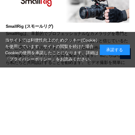
SmallRig (スモールリグ)
SmallRigは、革新的でプロフェッショナルなカメラリグを専門と
当サイトでは利便性向上のためクッキー(Cookie)
しています。ユーザーはベストデザイナーであると信じているた
を使用しています。サイトの閲覧を続けた場合
め、世界中のプロのビデオグラファー、映画製作者、写真愛好家
承諾する
Cookieの使用を承諾したことになります。詳細は
から提案やフィードバックを常に集めています。 私たちは心か
「プライバシーポリシー」
をお読みください。
ら私たちと共同設計することを勧めます。 ビデオ撮影を簡単に
するために一緒に努力しましょう。
写真機材から素材まで10000点以上。
日本最大級の品揃え！
ご利用ガイド
ご利用規約