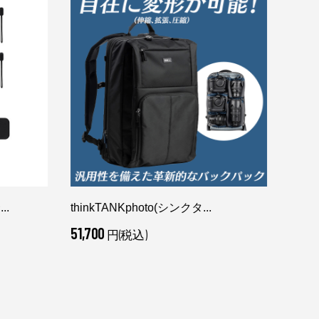
..
thinkTANKphoto(シンクタ...
GIN-
51,700
10,2
円(税込)