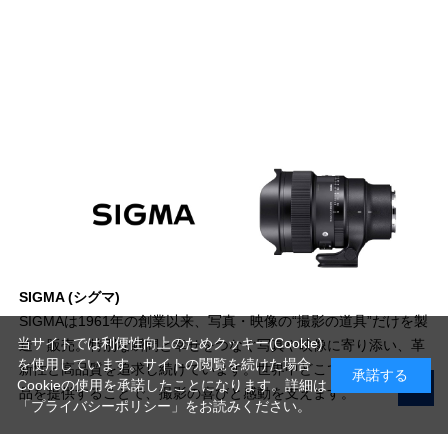
SIGMA (シグマ)
SIGMAは1961年の創業以来、写真・映像の“撮影の道具”だけを製
当サイトでは利便性向上のためクッキー(Cookie)
造・販売。特別な瞬間と幸せをつなぐ写真や映像に寄り添い、革
を使用しています。サイトの閲覧を続けた場合
新性と高品質を追求し続けています。世界中どこでも楽しめる製
承諾する
Cookieの使用を承諾したことになります。詳細は
品を提供することで、撮影の喜びと感動を支えます。
「プライバシーポリシー」
をお読みください。