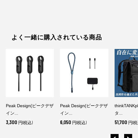
よく一緒に購入されている商品
Peak Design(ピークデザ
Peak Design(ピークデザ
thinkTANK
イン...
イン...
タ...
3,300
6,050
51,700
円(税込)
円(税込)
円(税