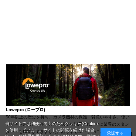
Lowepro (ロープロ)
50年以上の歴史を持ち、カメラ機材の保護、背負いやすさ、使い
当サイトでは利便性向上のためクッキー(Cookie)
やすさを追求し、多くの写真家から指示され、常に業界のスタン
を使用しています。サイトの閲覧を続けた場合
ダードを確立してきました。あらゆるユーザーにとって使いやす
承諾する