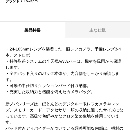
ブランド
Lowepro
製品特長
主な仕様
・24-105mmレンズを装着した一眼レフカメラ、予備レンズ3-4
本、ストロボ
・特許取得システムの全天候AWカバーは、機材を風雨から保護
します。
・全面パッド入りのバッグ本体が、内容物をしっかり保護しま
す。
・可動の中仕切りクッションパッド付収納部。
・充実した収納力と機能を備えたカメラバッグ。
新ノバシリーズは、ほとんどのデジタル一眼レフカメラやレン
ズ、メモリーカード、アクセサリー類の収納に適したサイズにな
っています。高級で色鮮やかなクロス染め生地を使用していま
す。
パッド付きディバイダーがついている調整可能な内部は、機材の