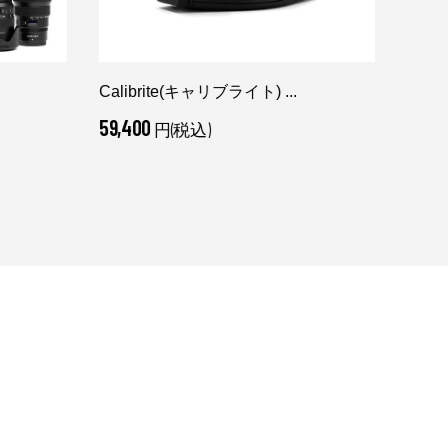
Calibrite(キャリブライト) ...
Peak
59,400
3,30
円(税込)