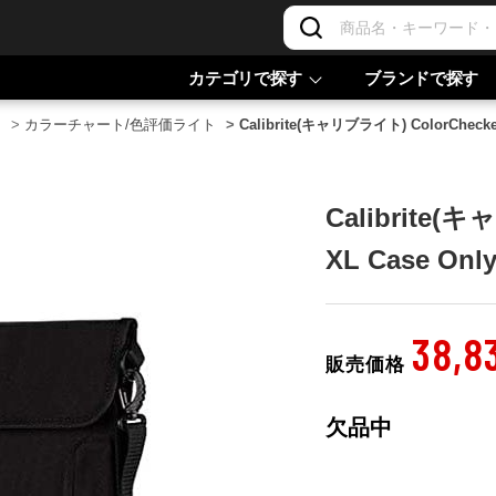
カテゴリで探す
ブランドで探す
ト
>
カラーチャート/色評価ライト
>
Calibrite(キャリブライト) ColorChecker
Calibrite(
XL Case Onl
38,8
販売価格
欠品中