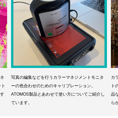
ネ
写真の編集などを行うカラーマネジメントモニタ
カ
ント
ーの色合わせのためのキャリブレーション。
ト
す
ATOMOS製品とあわせて使い方についてご紹介し
品
ています。
ら