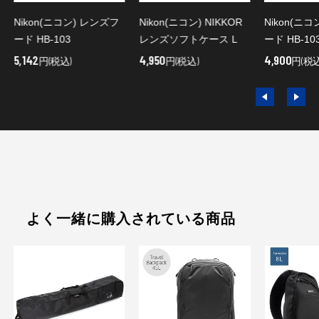
Nikon(ニコン) レンズフ
Nikon(ニコン) NIKKOR
Nikon(ニ
ード HB-103
レンズソフトケース L
ード HB-10
5,142
4,950
4,900
円(税込)
円(税込)
円(税込
よく一緒に購入されている商品