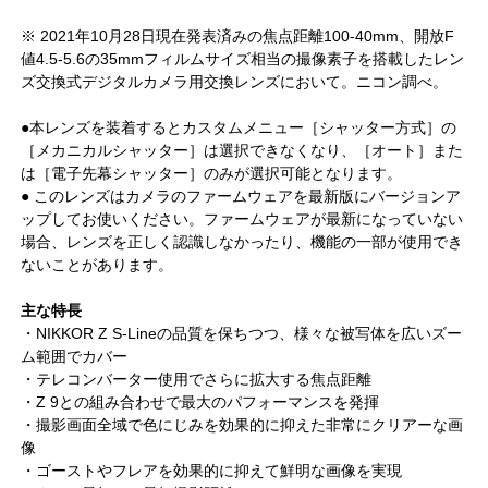
※ 2021年10月28日現在発表済みの焦点距離100-40mm、開放F
値4.5-5.6の35mmフィルムサイズ相当の撮像素子を搭載したレン
ズ交換式デジタルカメラ用交換レンズにおいて。ニコン調べ。
●本レンズを装着するとカスタムメニュー［シャッター方式］の
［メカニカルシャッター］は選択できなくなり、［オート］また
は［電子先幕シャッター］のみが選択可能となります。
● このレンズはカメラのファームウェアを最新版にバージョンア
ップしてお使いください。ファームウェアが最新になっていない
場合、レンズを正しく認識しなかったり、機能の一部が使用でき
ないことがあります。
主な特長
・NIKKOR Z S-Lineの品質を保ちつつ、様々な被写体を広いズー
ム範囲でカバー
・テレコンバーター使用でさらに拡大する焦点距離
・Z 9との組み合わせで最大のパフォーマンスを発揮
・撮影画面全域で色にじみを効果的に抑えた非常にクリアーな画
像
・ゴーストやフレアを効果的に抑えて鮮明な画像を実現