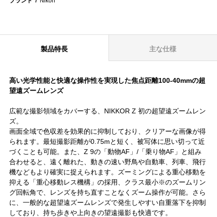
ブランド
Nikon
製品特長
主な仕様
高い光学性能と快適な操作性を実現した焦点距離100-40mmの超
望遠ズームレンズ
広範な撮影領域をカバーする、NIKKOR Z 初の超望遠ズームレン
ズ。
画面全域で色収差を効果的に抑制しており、クリアーな画像が得
られます。最短撮影距離が0.75mと短く、被写体に思い切って近
づくことも可能。また、Z 9の「動物AF」/「乗り物AF」と組み
合わせると、遠く離れた、動きの速い野鳥や自動車、列車、飛行
機などもより確実に捉えられます。ズーミングによる重心移動を
抑える「重心移動レス機構」の採用、クラス最小※のズームリン
グ回転角で、レンズを持ち直すことなくズーム操作が可能。さら
に、一般的な超望遠ズームレンズで発生しやすい自重落下を抑制
しており、持ち歩きや上向きの望遠撮影も快適です。