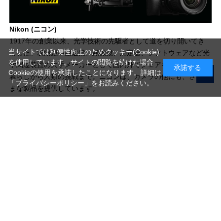
Nikon (ニコン)
1917年の創業以来、光学技術の先駆者として道を切り開いてき
当サイトでは利便性向上のためクッキー(Cookie)
ました。双眼鏡や望遠鏡、顕微鏡、測定器、ソフトウェアなど光
を使用しています。サイトの閲覧を続けた場合
学関連装置の大手メーカーとして国内外でシェアを広げ、普段の
承諾する
Cookieの使用を承諾したことになります。詳細は
暮らしから人類の挑戦まで。ニコンは、カメラの他にも、さまざ
「プライバシーポリシー」
をお読みください。
まな製品を提供しています。
写真機材から素材まで10000点以上。
日本最大級の品揃え！
ご利用ガイド
ご利用規約
特定商取引法に基づく表示
プライバシーポリシー