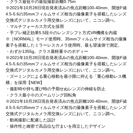
・クラス最短※の最短撮影距離0.75m
※2021年10月28日現在発表済みの焦点距離100-40mm、開放F値
4.5-5.6の35mmフィルムサイズ相当の撮像素子を搭載したレンズ
交換式デジタルカメラ用交換レンズにおいて。ニコン調べ。
・マルチフォーカス方式を採用
・手ブレ補正効果5.5段※のレンズシフト方式VR機構を内蔵
※［NORMAL］モード使用時。35mmフィルムサイズ相当の撮像
素子を搭載したミラーレスカメラ使用時。最も望遠側で測定。
・わずか1355g。クラス最軽量※のボディー
※2021年10月28日現在発表済みの焦点距離100-40mm、開放F値
4.5-5.6の35mmフィルムサイズ相当の撮像素子を搭載したレンズ
交換式デジタルカメラ用交換レンズにおいて。ニコン調べ。
・ズーミングによる重心移動を最小限に抑える「重心移動レス機
構」を採用【NEW】
・撮影時や持ち運び時の予期せぬレンズの伸縮を防止
・クラス最小※のズームリング回転角
※2021年10月28日現在発表済みの焦点距離100-40mm、開放F値
4.5-5.6の35mmフィルムサイズ相当の撮像素子を搭載したレンズ
交換式デジタルカメラ用交換レンズにおいて。ニコン調べ。
・動画撮影に配慮した設計
・操作性と緻密で高品位な佇まいを両立したデザイン