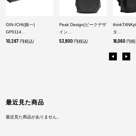
GIN-ICHI(銀一)
Peak Design(ピークデザ
thinkTANK
GP0114...
イン...
タ...
10,267
53,900
16,060
円(税込)
円(税込)
円(税
最近見た商品
最近見た商品がありません。