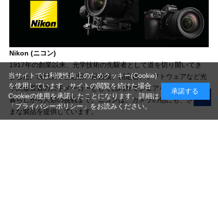
Nikon (ニコン)
1917年の創業以来、光学技術の先駆者として道を切り開いてき
当サイトでは利便性向上のためクッキー(Cookie)
ました。双眼鏡や望遠鏡、顕微鏡、測定器、ソフトウェアなど光
を使用しています。サイトの閲覧を続けた場合
学関連装置の大手メーカーとして国内外でシェアを広げ、普段の
承諾する
Cookieの使用を承諾したことになります。詳細は
暮らしから人類の挑戦まで。ニコンは、カメラの他にも、さまざ
「プライバシーポリシー」
をお読みください。
まな製品を提供しています。
写真機材から素材まで10000点以上。
日本最大級の品揃え！
ご利用ガイド
ご利用規約