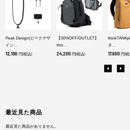
Peak Design(ピークデザ
【30%OFF/OUTLET】
thinkTANK
イン...
thin...
タ...
12,100
24,200
17,600
円(税込)
円(税込)
円(税
最近見た商品
最近見た商品がありません。