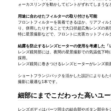
ォーカスリングを動かしてピントがずれてしまうな
用途に合わせたフィルターの取り付けも可能
フロントフィルターを装着できるほか、リアフィル
り、併用したりすることで大口径超広角レンズの表
特に星景撮影などで、フロントに光害カットフィル
結露を防止するレンズヒーターの使用を考慮した「
レンズ鏡筒部には、夜間の星景撮影での気温低下時
採用。
レンズ鏡筒に巻きつけるレンズヒーターがレンズ前
ショートフランジバックを活かした設計によりもた
撮影に最適な1本です。
細部にまでこだわった高いユー
レンズボディはパーツ同士の結合部やボタン部分を