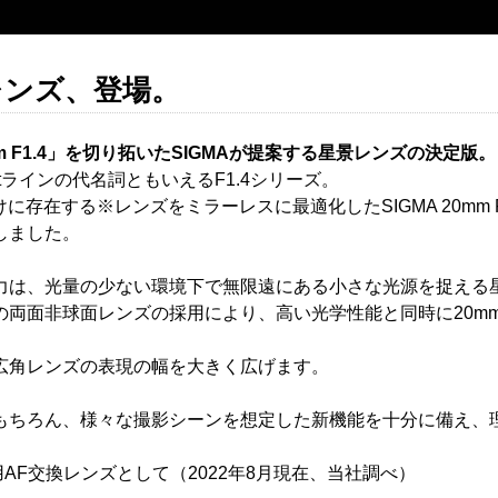
景レンズ、登場。
F1.4」を切り拓いたSIGMAが提案する星景レンズの決定版。
tラインの代名詞ともいえるF1.4シリーズ。
に存在する※レンズをミラーレスに最適化したSIGMA 20mm F1.
しました。
力は、光量の少ない環境下で無限遠にある小さな光源を捉える
両面非球面レンズの採用により、高い光学性能と同時に20mm 
広角レンズの表現の幅を大きく広げます。
ちろん、様々な撮影シーンを想定した新機能を十分に備え、理想の
AF交換レンズとして（2022年8月現在、当社調べ）