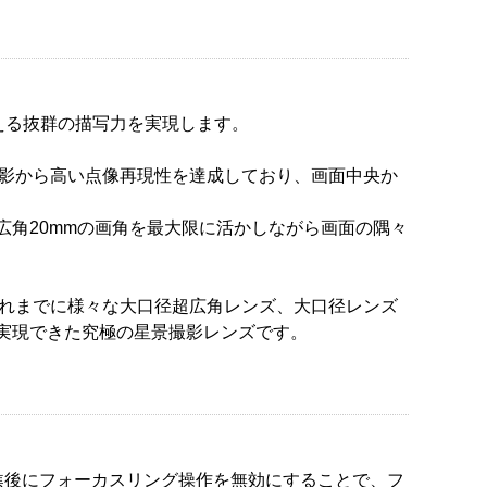
想に応える抜群の描写力を実現します。
の撮影から高い点像再現性を達成しており、画面中央か
広角20mmの画角を最大限に活かしながら画面の隅々
 DN | Artなど、これまでに様々な大口径超広角レンズ、大口径レンズ
そ実現できた究極の星景撮影レンズです。
焦後にフォーカスリング操作を無効にすることで、フ