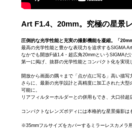
Art F1.4、20mm。究極の星
圧倒的な光学性能と充実の撮影機能を凝縮。「20mm 
最高の光学性能と豊かな表現力を追求するSIGMA Ar
なかでも開放F値1.4・超広角20mmというSIGMAだけ
第一に掲げ、抜群の光学性能とコンパクト化を実現
開放から画面の隅々まで「点が点に写る」高い描写
さらに、最新の光学設計と高精度に加工された大型の
可能に。
リアフィルターホルダーとの併用もでき、大口径超
コンパクトなレンズボディには本格的な星景撮影はも
※35mmフルサイズをカバーするミラーレスカメラ用