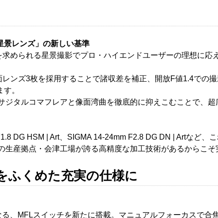
星景レンズ」の新しい基準
、高い点像再現性を求められる星景撮影でプロ・ハイエンドユーザーの理
球面レンズ3枚を採用することで諸収差を補正、開放F値1.4で
ます。
りサジタルコマフレアと像面湾曲を徹底的に抑えこむことで、超
14mm F1.8 DG HSM | Art、SIGMA 14-24mm F2.8 DG
一の生産拠点・会津工場が誇る高精度な加工技術があるからこ
をふくめた充実の仕様に
なる、MFLスイッチを新たに搭載。マニュアルフォーカスで合