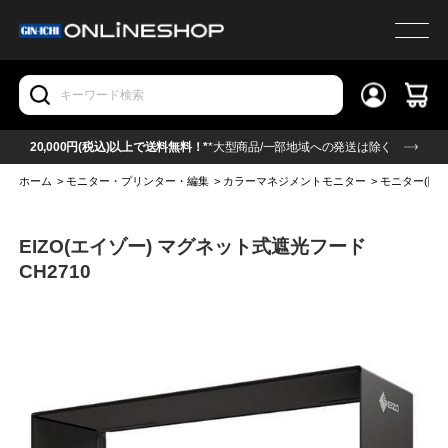
20,000円(税込)以上で送料無料！*
*大型商品/一部地域への発送は除く
ホーム
>
モニター・プリンター・編集
>
カラーマネジメントモニター
>
モニター(関
EIZO(エイゾー) マグネット式遮光フード
CH2710