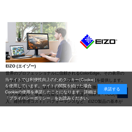
EIZO (エイゾー)
世界のプロフェッショナルに信頼されるColorEdge。その表示の
当サイトでは利便性向上のためクッキー(Cookie)
正確性であらゆるクリエイターに最高の制作環境を提供します。
を使用しています。サイトの閲覧を続けた場合
高画質はもちろん、疲れ目を緩和する機能など徹底したエルゴノ
承諾する
Cookieの使用を承諾したことになります。詳細は
ミクス配慮や、省電力性能などの高い品質と信頼性・TCO(導
「プライバシーポリシー」
をお読みください。
入、維持管理コスト）パフォーマンスなど、EIZO製品の基本が
ここにあります。