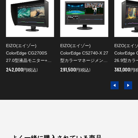
EIZO(エイゾー)
EIZO(エイゾー)
EIZO(エイ
ColorEdge CG2700S
ColorEdge CS2740-X 27
ColorEdge
27.0型液晶モニター+遮
型カラーマネージメント
26.9型カ
光フード同梱 CG2700S-
液晶モニター
ント液晶モ
242,000
291,500
363,000
円(税込)
円(税込)
円(
BK
フード同梱 CG2700X-
BK
よく一緒に購入されている商品