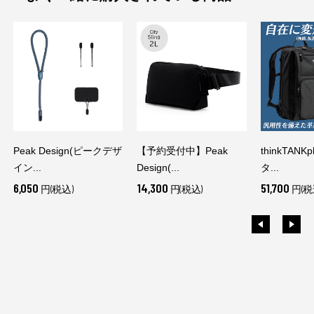
Peak Design(ピークデザ
【予約受付中】Peak
thinkTANK
イン...
Design(...
タ...
6,050
14,300
51,700
円(税込)
円(税込)
円(税