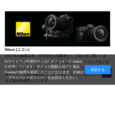
Nikon (ニコン)
1917年の創業以来、光学技術の先駆者として道を切り開いてき
当サイトでは利便性向上のためクッキー(Cookie)
ました。双眼鏡や望遠鏡、顕微鏡、測定器、ソフトウェアなど光
を使用しています。サイトの閲覧を続けた場合
学関連装置の大手メーカーとして国内外でシェアを広げ、普段の
承諾する
Cookieの使用を承諾したことになります。詳細は
暮らしから人類の挑戦まで。ニコンは、カメラの他にも、さまざ
「プライバシーポリシー」
をお読みください。
まな製品を提供しています。