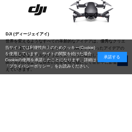
DJI (ディージェイアイ)
世界を変えるようなすべての革新的なアイデアは、優秀なクリエ
当サイトでは利便性向上のためクッキー(Cookie)
イター達の想像力から生まれます。 DJIはそういったアイデアの
を使用しています。サイトの閲覧を続けた場合
実現に必要なツールをクリエイターたちに提供しています。不可
承諾する
Cookieの使用を承諾したことになります。詳細は
能と言われるような限界の先を実現可能にして世界中に影響を与
「プライバシーポリシー」
をお読みください。
えていきます。
写真機材から素材まで10000点以上。
日本最大級の品揃え！
ご利用ガイド
ご利用規約