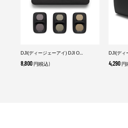
DJI(ディージェーアイ) DJI O...
DJI(ディ
8,800
4,290
円(税込)
円(