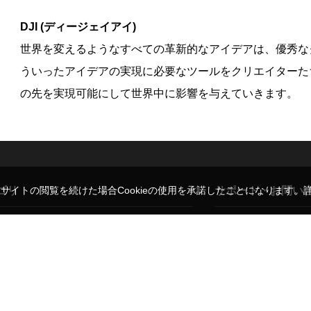
DJI (ディージェイアイ)
世界を変えるようなすべての革新的なアイデアは、優秀なク
ういったアイデアの実現に必要なツールをクリエイターた
の先を実現可能にして世界中に影響を与えていきます。
ゴリ
サポート・お問い
。サイトの閲覧を続けた場合Cookieの使用を承諾したことになります。
レンズ
ご利用ガイド
ド
三脚・一脚
よくある質問・お問い
ト
モニター
弊社販売代理ブランド
背景用品
修理のご相談