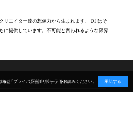
リエイター達の想像力から生まれます。 DJIはそ
ちに提供しています。不可能と言われるような限界
合わせ
店舗・ギャラリー
詳細は
「プライバシーポリシー」
をお読みください。
承諾する
GIN-ICHI スタジオショップ
TAX-FREE SHOP
合わせ
〒104-0052 東京都中央区月島1-14-9
について
店舗詳細・アクセス >