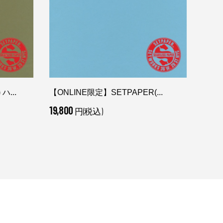
...
【ONLINE限定】SETPAPER(...
DJI(
19,800
8,80
円(税込)