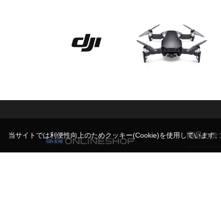
商品カテ
当サイトでは利便性向上のためクッキー(Cookie)を使用しています
営業時間（お問い合わせ受付時間）
カメラ
10:00～17:30(土日祝日休業)
撮影スタン
写真機材から素材まで10000点以上。
機材サポー
日本最大級の品揃え！プロフェッショナルのた
めのセレクトショップ。
ライト/照明