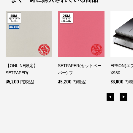
【ONLINE限定】
SETPAPER(セットペー
EPSON(エプ
SETPAPER(...
パー) フ...
X980...
35,200
35,200
83,600
円(税込)
円(税込)
円(税