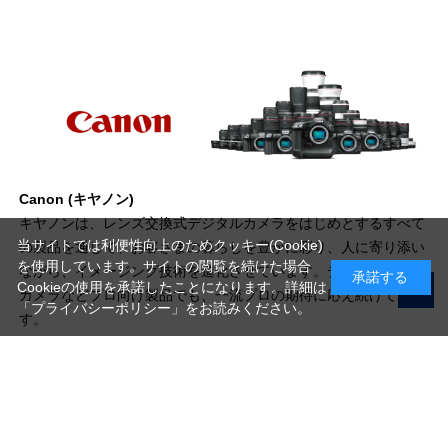
Canon (キヤノン)
キヤノンは、レンズ交換式デジタルカメラをはじめとするすべて
当サイトでは利便性向上のためクッキー(Cookie)
の製品を通じて、お客さまの暮らしを豊かに彩り、人に寄り添い
を使用しています。サイトの閲覧を続けた場合
ながら、イメージング技術を進化させています。デジタルシネマ
承諾する
Cookieの使用を承諾したことになります。詳細は
カメラなどプロ向け製品でも、一流プロの期待に応え続けていま
「プライバシーポリシー」
をお読みください。
す。