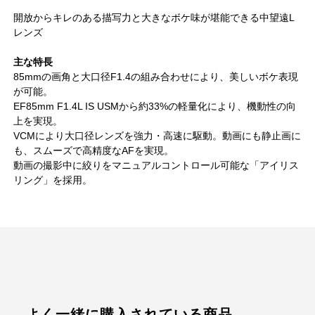
開放からキレのある描写力と大きなボケ味が堪能できる中望遠L
レンズ
主な特長
85mmの画角と大口径F1.4の組み合わせにより、美しいボケ表現
が可能。
EF85mm F1.4L IS USMから約33%の軽量化により、機動性の向
上を実現。
VCMにより大口径レンズを強力・高速に駆動。動画にも静止画に
も、スムーズで高精度なAFを実現。
動画の撮影中に絞りをマニュアルコントロール可能な「アイリス
リング」を採用。
よく一緒に購入されている商品