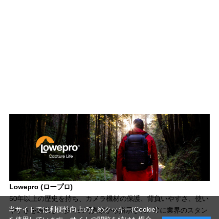
Lowepro (ロープロ)
50年以上の歴史を持ち、カメラ機材の保護、背負いやすさ、使い
当サイトでは利便性向上のためクッキー(Cookie)
やすさを追求し、多くの写真家から指示され、常に業界のスタン