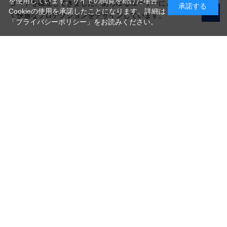
を使用しています。サイトの閲覧を続けた場合
ダードを確立してきました。あらゆるユーザーにとって使いやす
承諾する
Cookieの使用を承諾したことになります。詳細は
く快適なプロテクションをデザインしています。
「プライバシーポリシー」
をお読みください。
写真機材から素材まで10000点以上。
日本最大級の品揃え！
ご利用ガイド
ご利用規約
特定商取引法に基づく表示
プライバシーポリシー
会社概要
お問い合わせ