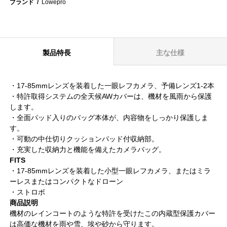
ブランド
Lowepro
製品特長
主な仕様
・17-85mmレンズを装着した一眼レフカメラ、予備レンズ1-2本
・特許取得システムの全天候AWカバーは、機材を風雨から保護
します。
・全面パッド入りのバッグ本体が、内容物をしっかり保護しま
す。
・可動の中仕切りクッションパッド付収納部。
・充実した収納力と機能を備えたカメラバッグ。
FITS
・17-85mmレンズを装着した小型一眼レフカメラ、またはミラ
ーレスまたはコンパクトなドローン
・ストロボ
商品説明
機材のレインコートのような特許を受けたこの内蔵型保護カバー
は高価な機材を雨や雪、埃や砂から守ります。