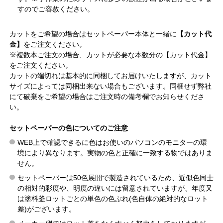
すのでご容赦ください。
カットをご希望の場合はセットペーパー本体と一緒に
【カット代
金】
をご注文ください。
※複数本ご注文の場合、カットが必要な本数分の【カット代金】
をご注文ください。
カットの端切れは基本的に同梱してお届けいたしますが、カット
サイズによっては同梱出来ない場合もございます。同梱せず弊社
にて破棄をご希望の場合はご注文時の備考欄でお知らせくださ
い。
セットペーパーの色についてのご注意
WEB上で確認できるに色はお使いのパソコンのモニターの環
境により異なります。実物の色と正確に一致する物ではありま
せん。
セットペーパーは50色展開で製造されているため、近似色同士
の相対的彩度や、明度の違いには留意されていますが、年度又
は塗料釜ロットごとの単色の色ぶれ(色自体の絶対的なロット
差)がございます。