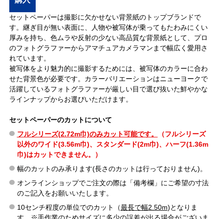
セットペーパーは撮影に欠かせない背景紙のトップブランドで
す。継ぎ目が無い表面に、人物や被写体が乗ってもたわみにくい
厚みを持ち、色ムラや反射の少ない高品質な背景紙として、プロ
のフォトグラファーからアマチュアカメラマンまで幅広く愛用さ
れています。
被写体をより魅力的に撮影するためには、被写体のカラーに合わ
せた背景色が必要です。カラーバリエーションはニューヨークで
活躍しているフォトグラファーが厳しい目で選び抜いた鮮やかな
ラインナップからお選びいただけます。
セットペーパーのカットについて
フルシリーズ(2.72m巾)のみカット可能です。
（フルシリーズ
以外のワイド(3.56m巾)、スタンダード(2m巾)、ハーフ(1.36m
巾)はカットできません。）
幅のカットのみ承ります(長さのカットは行っておりません)。
オンラインショップでご注文の際は「備考欄」にご希望の寸法
のご記入をお願いいたします。
10センチ程度の単位でのカット（
最長で幅2.50m
)となりま
す。※手作業のためサイズに多少の誤差が出る場合がございま