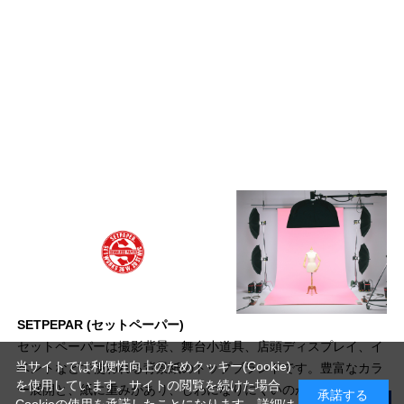
SETPEPAR (セットペーパー)
セットペーパーは撮影背景、舞台小道具、店頭ディスプレイ、イ
当サイトでは利便性向上のためクッキー(Cookie)
ベントなどで使われる背景紙のトップブランドです。豊富なカラ
を使用しています。サイトの閲覧を続けた場合
ー展開と、紙に重みがあり、しわになりにくいのが特徴です。
承諾する