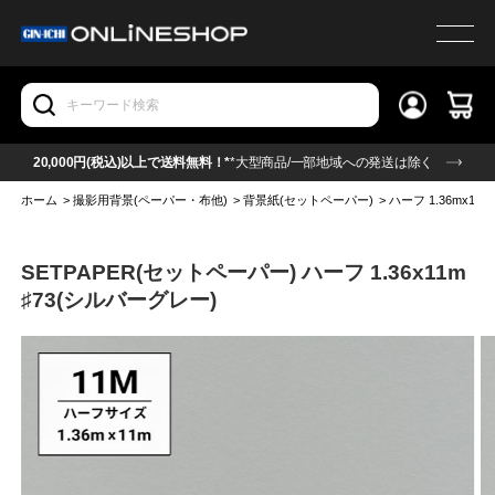
20,000円(税込)以上で送料無料！*
*大型商品/一部地域への発送は除く
ホーム
>
撮影用背景(ペーパー・布他)
>
背景紙(セットペーパー)
>
ハーフ 1.36mx11m
SETPAPER(セットペーパー) ハーフ 1.36x11m
♯73(シルバーグレー)