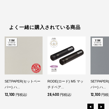
よく一緒に購入されている商品
SETPAPER(セットペー
RODE(ロード) M5 マッ
SETPAPE
パー) ハ...
チドペア...
パー) ハ...
12,100
26,400
12,100
円(税込)
円(税込)
円(税