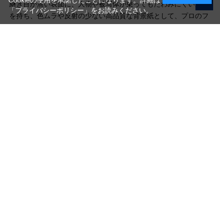
Cookieの使用を承諾したことになります。詳細は
継ぎ目が無い表面に、人物や被写体が乗ってもたわみにくい厚み
「プライバシーポリシー」
をお読みください。
を持ち、色ムラや反射の少ない高品質な背景紙として、プロのフ
ォトグラファーからアマチュアカメラマンまで幅広く愛用されて
います。
写真機材から素材まで10000点以上。
日本最大級の品揃え！
ご利用ガイド
ご利用規約
特定商取引法に基づく表示
プライバシーポリシー
会社概要
お問い合わせ