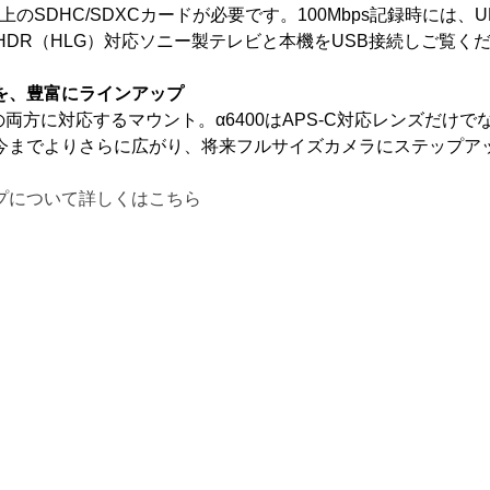
10以上のSDHC/SDXCカードが必要です。100Mbps記録時には
、HDR（HLG）対応ソニー製テレビと本機をUSB接続しご覧く
を、豊富にラインアップ
ズの両方に対応するマウント。α6400はAPS-C対応レンズだ
今までよりさらに広がり、将来フルサイズカメラにステップア
プについて詳しくはこちら