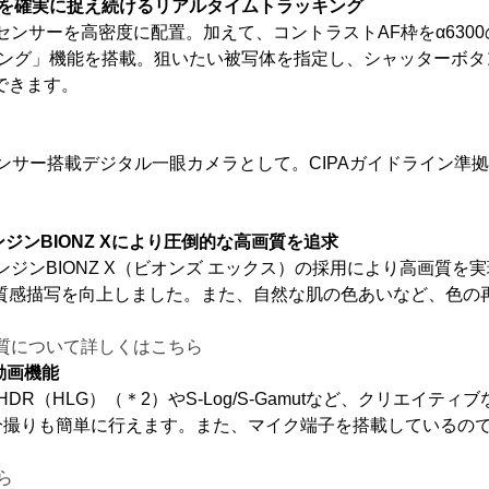
写体を確実に捉え続けるリアルタイムトラッキング
センサーを高密度に配置。加えて、コントラストAF枠をα6300
キング」機能を搭載。狙いたい被写体を指定し、シャッターボ
できます。
Cセンサー搭載デジタル一眼カメラとして。CIPAガイドライン準
エンジンBIONZ Xにより圧倒的な高画質を追求
理エンジンBIONZ X（ビオンズ エックス）の採用により高画
質感描写を向上しました。また、自然な肌の色あいなど、色の
高画質について詳しくはこちら
動画機能
R（HLG）（＊2）やS-Log/S-Gamutなど、クリエイ
自分撮りも簡単に行えます。また、マイク端子を搭載しているの
ら