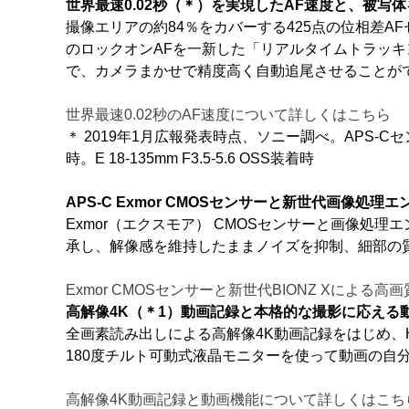
世界最速0.02秒（＊）を実現したAF速度と、被
撮像エリアの約84％をカバーする425点の位相差AF
のロックオンAFを一新した「リアルタイムトラッ
で、カメラまかせで精度高く自動追尾させることが
世界最速0.02秒のAF速度について詳しくはこちら
＊ 2019年1月広報発表時点、ソニー調べ。APS-
時。E 18-135mm F3.5-5.6 OSS装着時
APS-C Exmor CMOSセンサーと新世代画像処理
Exmor（エクスモア） CMOSセンサーと画像処
承し、解像感を維持したままノイズを抑制、細部の
Exmor CMOSセンサーと新世代BIONZ Xによる
高解像4K（＊1）動画記録と本格的な撮影に応える
全画素読み出しによる高解像4K動画記録をはじめ、HD
180度チルト可動式液晶モニターを使って動画の
高解像4K動画記録と動画機能について詳しくはこち