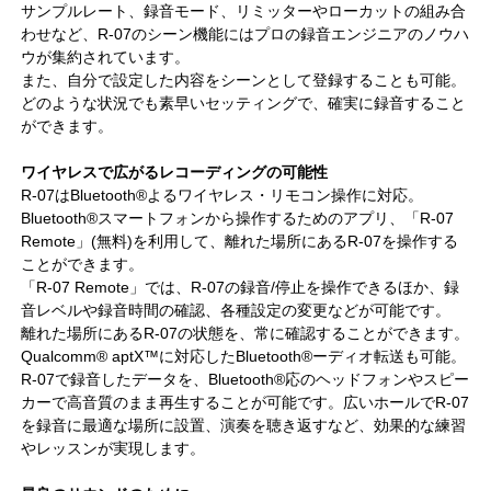
サンプルレート、録音モード、リミッターやローカットの組み合
わせなど、R-07のシーン機能にはプロの録音エンジニアのノウハ
ウが集約されています。
また、自分で設定した内容をシーンとして登録することも可能。
どのような状況でも素早いセッティングで、確実に録音すること
ができます。
ワイヤレスで広がるレコーディングの可能性
R-07はBluetooth®よるワイヤレス・リモコン操作に対応。
Bluetooth®スマートフォンから操作するためのアプリ、「R-07
Remote」(無料)を利用して、離れた場所にあるR-07を操作する
ことができます。
「R-07 Remote」では、R-07の録音/停止を操作できるほか、録
音レベルや録音時間の確認、各種設定の変更などが可能です。
離れた場所にあるR-07の状態を、常に確認することができます。
Qualcomm® aptX™に対応したBluetooth®ーディオ転送も可能。
R-07で録音したデータを、Bluetooth®応のヘッドフォンやスピー
カーで高音質のまま再生することが可能です。広いホールでR-07
を録音に最適な場所に設置、演奏を聴き返すなど、効果的な練習
やレッスンが実現します。