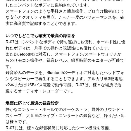
したコンパクトなボディに集約されています。
スマートフォンのような手軽さと簡単操作、プロ向け機材のよう
な安心とクオリティを両立。たった一度のパフォーマンスを、確
実に高音質で記録することができます。
いつでもどこでも確実で最高の録音を
R-07はコンパクトなボディで持ち運びにも便利。ホールド性に優
れたボディは、片手での操作と視認性にも優れています。
またBluetooth®に対応し、スマートフォン/スマートウォッチか
らのリモコン操作や、録音レベル、録音時間のモニターが可能で
す。
録音済みのデータを、Bluetooth®ーディオに対応したヘッドフォ
ンやスピーカーで再生することもできます。アルカリ単3乾電池
x2本またはUSBバス電源で動作可能。R-07は、様々な場所で活
躍するオーディオ・レコーダーです。
場面に応じて最適の録音設定
静かなコンサート・ホールでのオーケストラ、野外のサウンド・
スケープ、大音量のライブ・コンサートの録音など、録りたい音
は様々です。
R-07には、様々な録音状況に対応したシーン機能を装備。