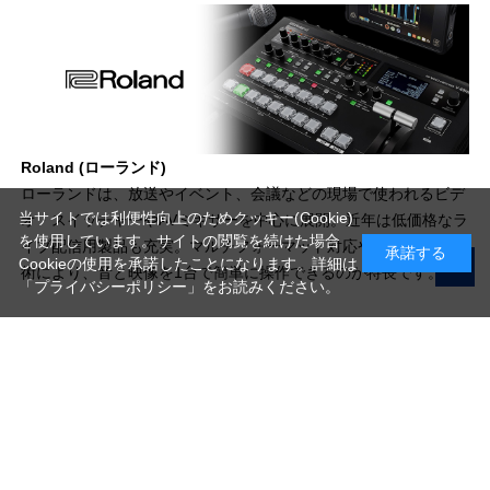
Roland (ローランド)
ローランドは、放送やイベント、会議などの現場で使われるビデ
当サイトでは利便性向上のためクッキー(Cookie)
オ・スイッチャーやAVミキサーを中心に展開。近年は低価格なラ
を使用しています。サイトの閲覧を続けた場合
イブ配信用製品も充実。マルチフォーマット対応や独自の音響技
承諾する
Cookieの使用を承諾したことになります。詳細は
術により、音と映像を1台で簡単に操作できるのが特長です。
「プライバシーポリシー」
をお読みください。
写真機材から素材まで10000点以上。
日本最大級の品揃え！