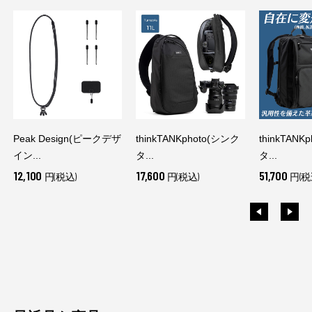
Peak Design(ピークデザ
thinkTANKphoto(シンク
thinkTANK
イン...
タ...
タ...
12,100
17,600
51,700
円(税込)
円(税込)
円(税